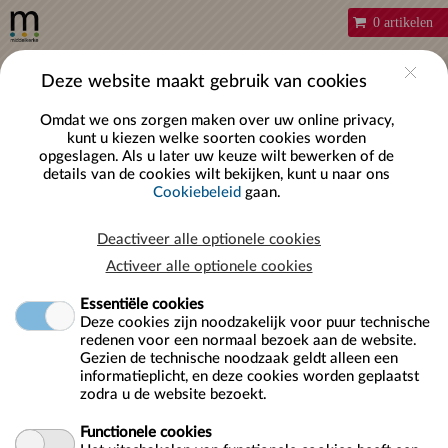
0 artikelen
Account
Deze website maakt gebruik van cookies
Omdat we ons zorgen maken over uw online privacy,
kunt u kiezen welke soorten cookies worden
opgeslagen. Als u later uw keuze wilt bewerken of de
details van de cookies wilt bekijken, kunt u naar ons
BEWERK COOKIE-TOESTEMMING
Cookiebeleid
gaan.
Cookies policy
Deactiveer alle optionele cookies
Webshop Middelkerke ("ons", "wij", of "onze") maakt gebruik van
Activeer alle optionele cookies
cookies op de https://tickets.middelkerke.be (de "Service"). Wanneer
Essentiële cookies
u gebruik maakt van de Service, gaat u akkoord met het gebruik van
Deze cookies zijn noodzakelijk voor puur technische
cookies.
redenen voor een normaal bezoek aan de website.
Gezien de technische noodzaak geldt alleen een
Onze cookies policy verduidelijkt wat cookies zijn, hoe we cookies
informatieplicht, en deze cookies worden geplaatst
gebruiken, hoe derde partijen waarmee we partnerships sluiten
zodra u de website bezoekt.
cookies kunnen gebruiken op de Service, uw keuzes wat betreft
cookies en meer informatie over cookies.
Functionele cookies